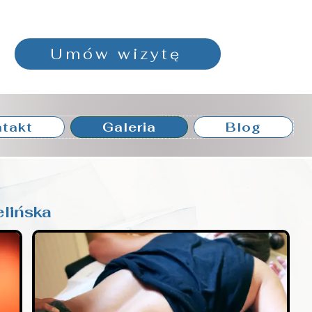
Umów wizytę
takt
Galeria
Blog
elińska