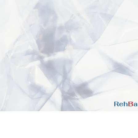
Reh
B
a