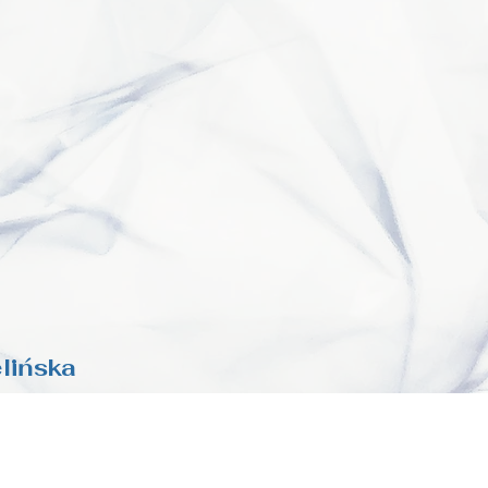
lińska