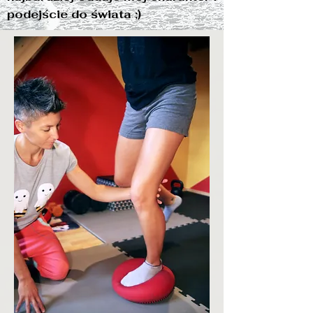
podejście do świata ;)
Reh
B
abka
- Fizjoterapia Warszawa
Malwina Zielińska