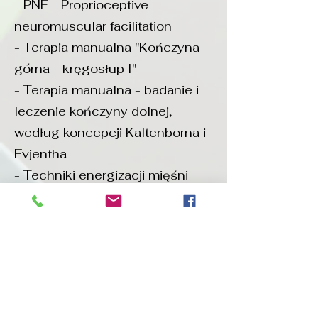
- PNF - Proprioceptive
neuromuscular facilitation
- Terapia manualna "Kończyna
górna - kręgosłup I"
- Terapia manualna - badanie i
leczenie kończyny dolnej,
według koncepcji Kaltenborna i
Evjentha
- Techniki energizacji mięśni
- Kinesiotaping
- Bark - patologie, diagnostyka,
zasady leczenia
- Principles of osteopathy
assessment
- Medyczny trener personalny