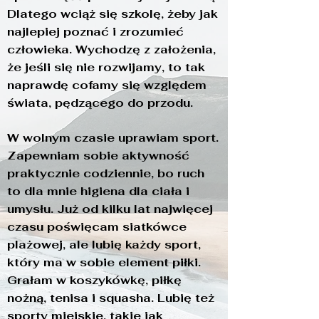
Dlatego wciąż się szkolę, żeby jak
najlepiej poznać i zrozumieć
człowieka. Wychodzę z założenia,
że jeśli się nie rozwijamy, to tak
naprawdę cofamy się względem
świata, pędzącego do przodu.
W wolnym czasie uprawiam sport.
Zapewniam sobie aktywność
praktycznie codziennie, bo ruch
to dla mnie higiena dla ciała i
umysłu. Już od kilku lat najwięcej
czasu poświęcam siatkówce
plażowej, ale lubię każdy sport,
który ma w sobie element piłki.
Grałam w koszykówkę, piłkę
nożną, tenisa i squasha. Lubię też
sporty miejskie, takie jak