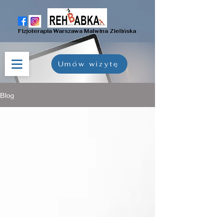
Fizjoterapia Warszawa Malwina Zielińska
Umów wizytę
Blog